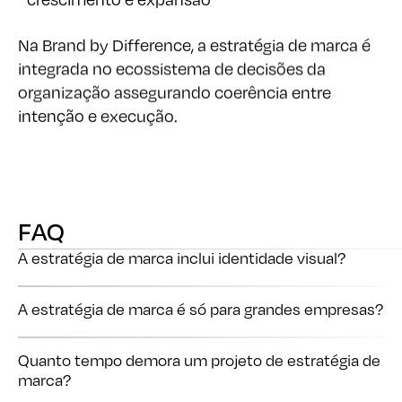
Na Brand by Difference, a estratégia de marca é
integrada no ecossistema de decisões da
organização assegurando coerência entre
intenção e execução.
FAQ
FAQ
A estratégia de marca inclui identidade visual?
A estratégia de marca é só para grandes empresas?
Não. A estratégia define a direção. A identidade visual é uma
consequência dessa direção.
Quanto tempo demora um projeto de estratégia de
Não. É relevante para todas as organizações, incluindo em
marca?
momentos de crescimento e de mudança.
Depende da complexidade e do contexto. O foco está na