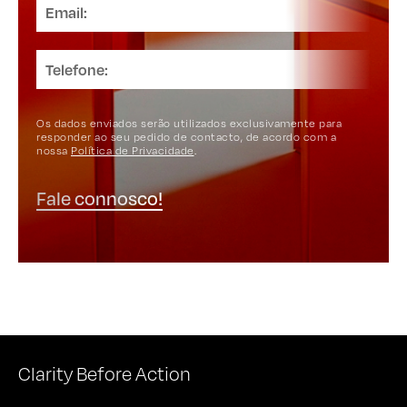
Os dados enviados serão utilizados exclusivamente para
responder ao seu pedido de contacto, de acordo com a
nossa
Política de Privacidade
.
Fale connosco!
Clarity Before Action
CONECTE-SE CONNOSCO
S
A
Linkedin
N