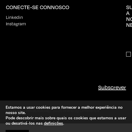
Instagram
N
Subscrever
Política de Privacidade
© 2026 Brand by Difference
Estamos a usar cookies para fornecer a melhor experiência no
nosso site.
Pode descobrir mais sobre quais os cookies que estamos a usar
ou desativá-los nas
definições
.