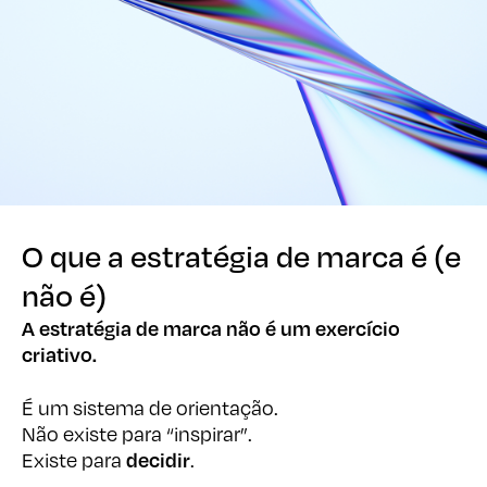
O que a estratégia de marca é (e
O que a estratégia de marca é (e
não é)
não é)
A estratégia de marca não é um exercício
criativo.
É um sistema de orientação.
Não existe para “inspirar”.
decidir
Existe para
.