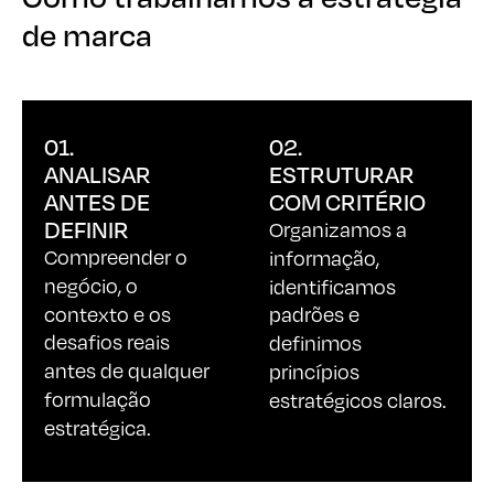
de marca
de marca
01.
02.
ANALISAR
ESTRUTURAR
ANTES DE
COM CRITÉRIO
DEFINIR
Organizamos a
informação,
Compreender o
identificamos
negócio, o
padrões e
contexto e os
definimos
desafios reais
princípios
antes de qualquer
estratégicos claros.
formulação
estratégica.