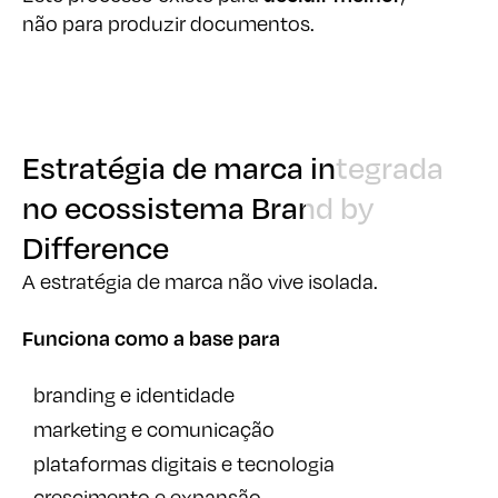
Estratégia de marca integrada
Estratégia de marca integrada
no ecossistema Brand by
no ecossistema Brand by
Difference
Difference
A estratégia de marca não vive isolada.
Funciona como a base para
branding e identidade
marketing e comunicação
plataformas digitais e tecnologia
crescimento e expansão