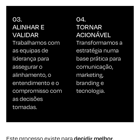
03.
04.
ALINHAR E
TORNAR
VALIDAR
ACIONÁVEL
Trabalhamos com
Transformamos a
as equipas de
estratégia numa
liderança para
base prática para
assegurar o
comunicação,
alinhamento, o
marketing,
entendimento e o
branding e
compromisso com
tecnologia.
as decisões
tomadas.
decidir melhor
Este processo existe para
,
não para produzir documentos.