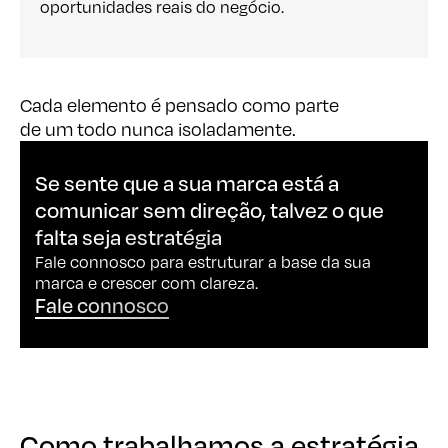
oportunidades reais do negócio.
Cada elemento é pensado como parte
de um todo nunca isoladamente.
Se sente que a sua marca está a
comunicar sem direção, talvez o que
falta seja estratégia
Fale connosco para estruturar a base da sua
marca e crescer com clareza.
Fale connosco
Como trabalhamos a estratégia
Como trabalhamos a estratégia