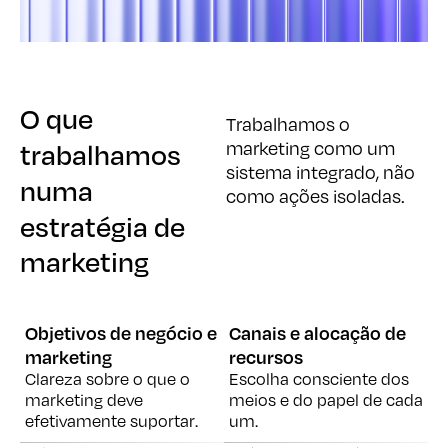
O que
O que
Trabalhamos o
trabalhamos
trabalhamos
marketing como um
sistema integrado, não
numa
numa
como ações isoladas.
estratégia de
estratégia de
marketing
marketing
Objetivos de negócio e
Canais e alocação de
marketing
recursos
Clareza sobre o que o
Escolha consciente dos
marketing deve
meios e do papel de cada
efetivamente suportar.
um.