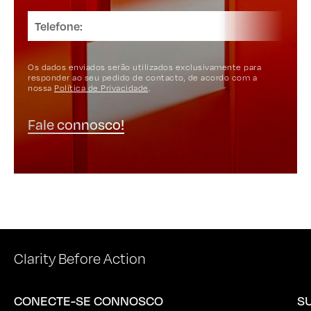
Os dados enviados serão utilizados exclusivamente para
responder ao seu pedido de contacto, de acordo com a
nossa
Política de Privacidade
.
Fale connosco!
Clarity Before Action
CONECTE-SE CONNOSCO
S
A
Linkedin
N
Instagram
N