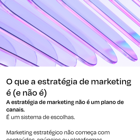
O que a estratégia de marketing
O que a estratégia de marketing
é (e não é)
é (e não é)
A estratégia de marketing não é um plano de
canais.
É um sistema de escolhas.
Marketing estratégico não começa com
conteúdos, anúncios ou plataformas.