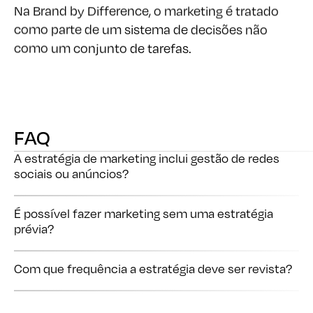
como parte de um sistema de decisões não
como um conjunto de tarefas.
FAQ
FAQ
A estratégia de marketing inclui gestão de redes
sociais ou anúncios?
É possível fazer marketing sem uma estratégia
A estratégia define o papel desses canais. A gestão vem
prévia?
depois.
Com que frequência a estratégia deve ser revista?
É possível executar. Sustentar resultados é outra coisa.
Sempre que o contexto, os objetivos ou o negócio mudam de
forma relevante.