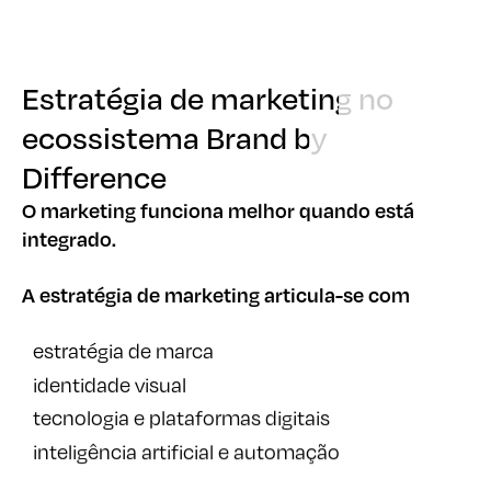
Estratégia de marketing no
Estratégia de marketing no
ecossistema Brand by
ecossistema Brand by
Difference
Difference
O marketing funciona melhor quando está
integrado.
A estratégia de marketing articula-se com
estratégia de marca
identidade visual
tecnologia e plataformas digitais
inteligência artificial e automação
Na Brand by Difference, o marketing é tratado