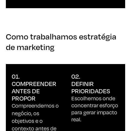
Como trabalhamos estratégia
Como trabalhamos estratégia
de marketing
de marketing
01.
02.
COMPREENDER
DEFINIR
ANTES DE
PRIORIDADES
PROPOR
Escolhemos onde
concentrar esforço
Compreendemos o
para gerar impacto
negócio, os
real.
objetivos e o
contexto antes de
definir qualquer