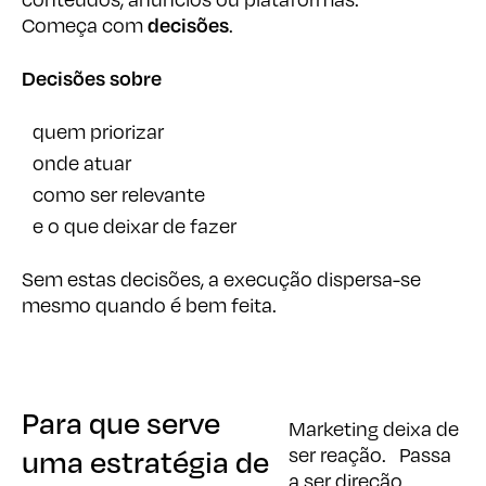
decisões
Começa com
.
Decisões sobre
quem priorizar
onde atuar
como ser relevante
e o que deixar de fazer
Sem estas decisões, a execução dispersa-se
mesmo quando é bem feita.
Para que serve
Para que serve
Marketing deixa de
uma estratégia de
uma estratégia de
ser reação. Passa
a ser direção.